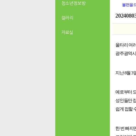
청소년 정보방
불편을 
20240
갤러리
자료실
울타리 여
광주광역
지난 8월 
예로부터
성인들만 접
쉽게 접할 
한 번 빠지