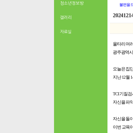
청소년 정보방
불편을 
20241
갤러리
자료실
울타리 여
광주광역
오늘은 집단
지난
12월
TCI 기질
자신을 파악
자신을 돌
이번 교육이