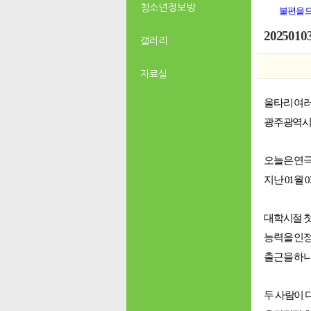
청소년 정보방
불편을 
20250
갤러리
자료실
울타리 여
광주광역
오늘은 연극
지난
01월
대학시절 첫
능력을 인정
출근을 하니
두 사람이 