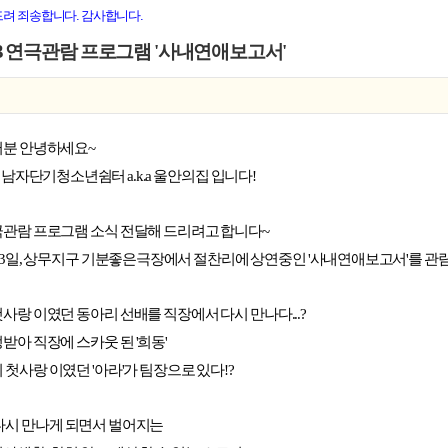
드려 죄송합니다. 감사합니다.
103 연극관람 프로그램 '사내연애보고서'
러분 안녕하세요~
시남자단기청소년쉼터
a.k.a
울안의집 입니다!
관람 프로그램 소식 전달해 드리려고 합니다~
 03일, 상무지구 기분좋은극장에서 절찬리에 상연중인
'사내연애보고서'
를 관
사랑 이였던 동아리 선배를 직장에서 다시 만나다...?
받아 직장에 스카웃 된 '희동'
 첫사랑 이였던 '아라'
가 팀장으로 있다!?
다시 만나게 되면서 벌어지는