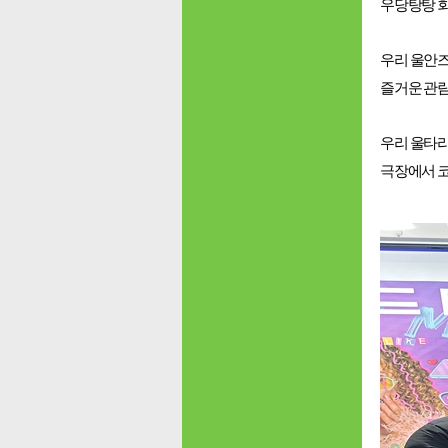
우당탕탕 회
우리 울안즈
즐거운 관람
우리 울타리
극장에서 코