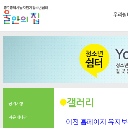
우리쉼
갤러리
공지사항
자유게시판
이전 홈페이지 유지보수