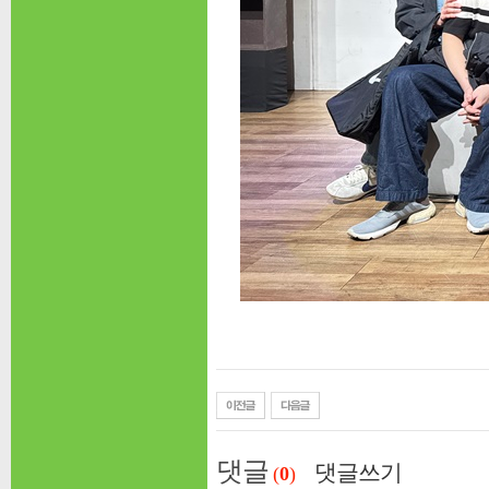
댓글
댓글쓰기
(
0
)