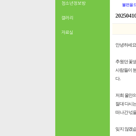
청소년 정보방
불편을 
20250
갤러리
자료실
안녕하세요
추웠던 꽃샘
사람들이 분
다.
저희 울안의
절대 다시는
떠나간 넋을
잊지 않겠습