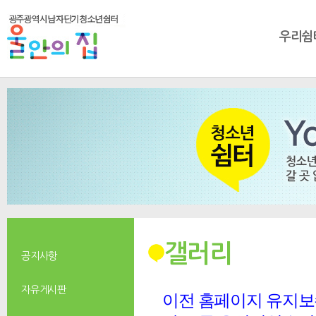
우리쉼
갤러리
공지사항
자유게시판
이전 홈페이지 유지보수