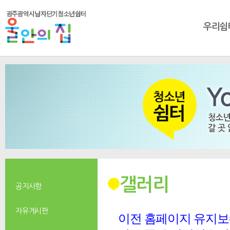
우리쉼
갤러리
공지사항
자유게시판
이전 홈페이지 유지보수