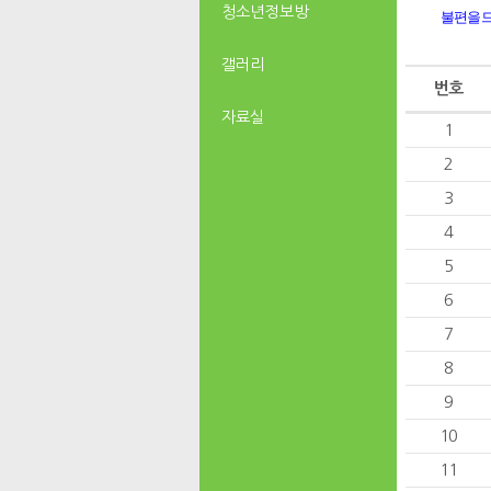
청소년 정보방
불편을 
갤러리
번호
자료실
1
2
3
4
5
6
7
8
9
10
11