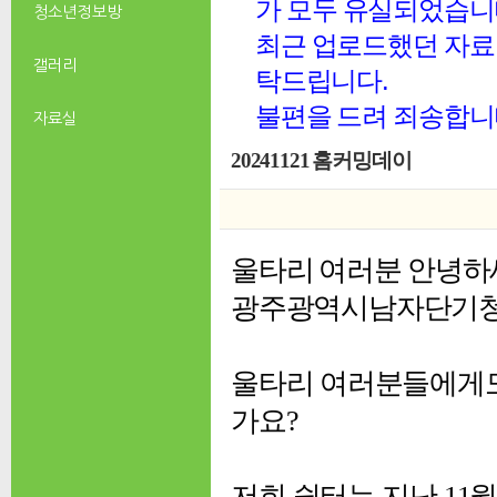
가 모두 유실되었습니
청소년 정보방
최근 업로드했던 자료 
갤러리
탁드립니다.
불편을 드려 죄송합니
자료실
20241121 홈커밍데이
울타리 여러분 안녕하
광주광역시남자단기
울타리 여러분들에게도
가요?
저희
쉼터는 지난 11월