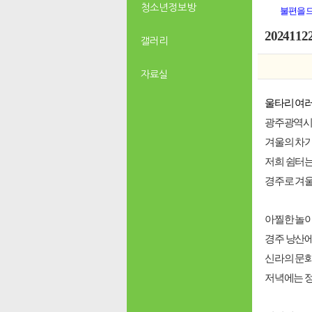
청소년 정보방
불편을 
202411
갤러리
자료실
울타리 여
광주광역
겨울의 차가
저희 쉼터는 
경주로
겨
아찔한 놀
경주 낭산에
신라의 문
저녁에는 