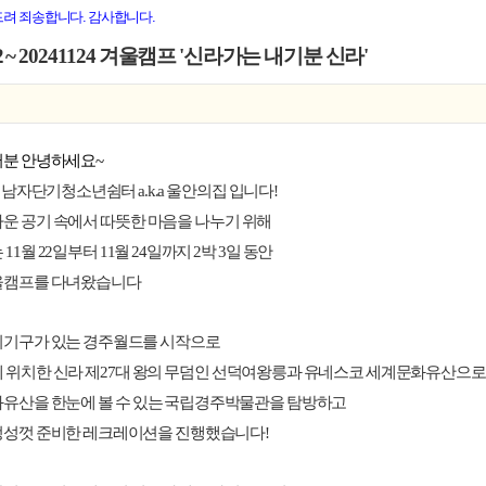
드려 죄송합니다. 감사합니다.
22 ~ 20241124 겨울캠프 '신라가는 내기분 신라'
러분 안녕하세요~
시남자단기청소년쉼터
a.k.a 울안의집 입니다!
운 공기 속에서 따뜻한 마음을 나누기 위해
11월 22일부터 11월 24일까지 2박 3일 동안
울캠프를 다녀왔습니다
이기구가 있는 경주월드를 시작으로
 위치한 신라 제27대 왕의 무덤인 선덕여왕릉과
유네스코 세계문화유산으로 
화유산을 한눈에 볼 수 있는 국립경주박물관을 탐방하고
정성껏 준비한 레크레이션을 진행했습니다!