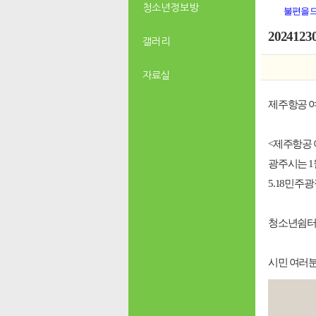
청소년 정보방
불편을 
20241
갤러리
자료실
제주항공 여
<제주항공 
광주시는 1
5.18민주
청소년쉼터 
시민 여러